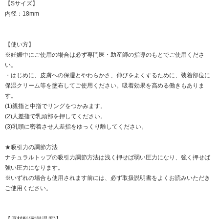
【Sサイズ】
内径：18mm
【使い方】
※妊娠中にご使用の場合は必ず専門医・助産師の指導のもとでご使用くださ
い。
・はじめに、皮膚への保湿とやわらかさ、伸びをよくするために、装着部位に
保湿クリーム等を塗布してご使用ください。吸着効果を高める働きもありま
す。
(1)親指と中指でリングをつかみます。
(2)人差指で乳頭部を押してください。
(3)乳頭に密着させ人差指をゆっくり離してください。
★吸引力の調節方法
ナチュラルトップの吸引力調節方法は浅く押せば弱い圧力になり、強く押せば
強い圧力になります。
※いずれの場合も使用されます前には、必ず取扱説明書をよくお読みいただき
ご使用ください。
【原材料(耐熱温度)】