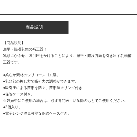
商品説明
【商品説明】
扁平・陥没乳頭の補正器！
乳頭にかぶせ、吸引圧をかけることにより、扁平・陥没乳頭を引き出す乳頭補
正器です。
●柔らか素材のシリコーンゴム製。
●乳頭部の押し方で吸引力の調整ができます。
●吸引圧による変形を防ぐ、変形防止リング付き。
●保管ケース付き。
※妊娠中にご使用の場合は、必ず専門医・助産師のもとでご使用ください。
●2個入り。
●電子レンジ消毒可能な保管ケース付き。