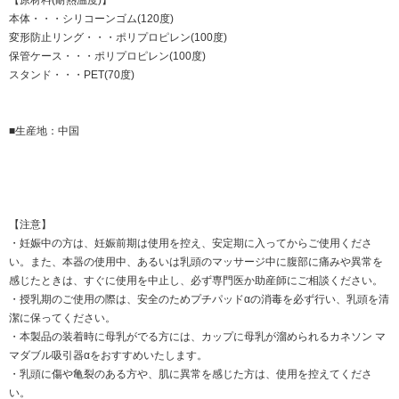
本体・・・シリコーンゴム(120度)
変形防止リング・・・ポリプロピレン(100度)
保管ケース・・・ポリプロピレン(100度)
スタンド・・・PET(70度)
■生産地：中国
【注意】
・妊娠中の方は、妊娠前期は使用を控え、安定期に入ってからご使用くださ
い。また、本器の使用中、あるいは乳頭のマッサージ中に腹部に痛みや異常を
感じたときは、すぐに使用を中止し、必ず専門医か助産師にご相談ください。
・授乳期のご使用の際は、安全のためプチパッドαの消毒を必ず行い、乳頭を清
潔に保ってください。
・本製品の装着時に母乳がでる方には、カップに母乳が溜められるカネソン マ
マダブル吸引器αをおすすめいたします。
・乳頭に傷や亀裂のある方や、肌に異常を感じた方は、使用を控えてくださ
い。