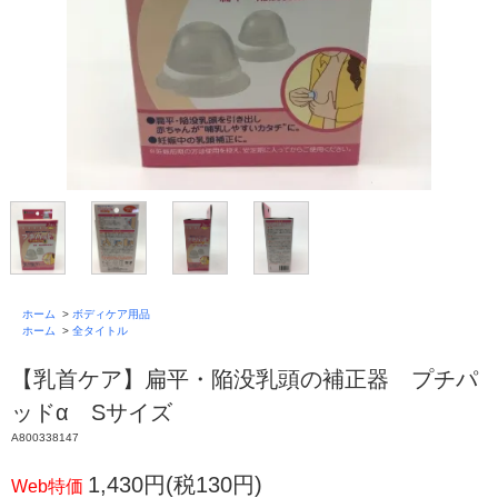
ホーム
>
ボディケア用品
ホーム
>
全タイトル
【乳首ケア】扁平・陥没乳頭の補正器 プチパ
ッドα Sサイズ
A800338147
1,430円(税130円)
Web特価