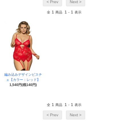
< Prev
Next >
1
1
1
全
商品
-
表示
編み込みデザインビスチ
ェ【カラー：レッド】
1,540円(税140円)
1
1
1
全
商品
-
表示
< Prev
Next >