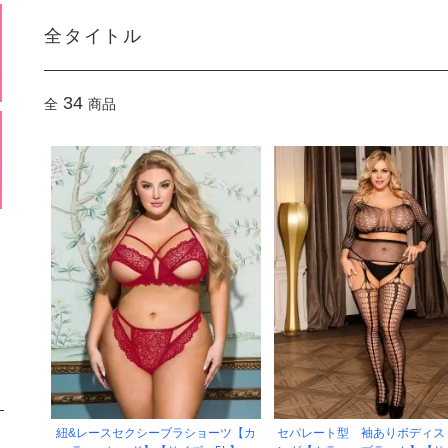
全タイトル
34
全
商品
紐&レースセクシーブラショーツ【カ
セパレート型 袖ありボディス